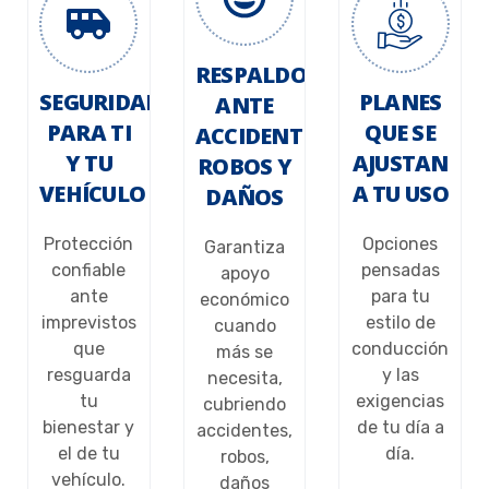
RESPALDO
SEGURIDAD
PLANES
ANTE
PARA TI
QUE SE
ACCIDENTES,
Y TU
AJUSTAN
ROBOS Y
VEHÍCULO
A TU USO
DAÑOS
Protección
Opciones
Garantiza
confiable
pensadas
apoyo
ante
para tu
económico
imprevistos
estilo de
cuando
que
conducción
más se
resguarda
y las
necesita,
tu
exigencias
cubriendo
bienestar y
de tu día a
accidentes,
el de tu
día.
robos,
vehículo.
daños