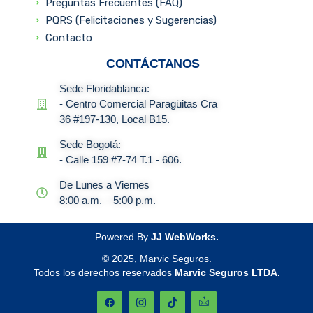
Preguntas Frecuentes (FAQ)
PQRS (Felicitaciones y Sugerencias)
Contacto
CONTÁCTANOS
Sede Floridablanca:
- Centro Comercial Paragüitas Cra
36 #197-130, Local B15.
Sede Bogotá:
- Calle 159 #7-74 T.1 - 606.
De Lunes a Viernes
8:00 a.m. – 5:00 p.m.
Powered By
JJ WebWorks.
© 2025, Marvic Seguros.
Todos los derechos reservados
Marvic Seguros LTDA.